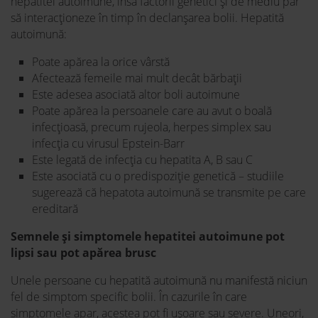
hepatitei autoimune, însă factorii genetici și de mediu par
să interacționeze în timp în declanșarea bolii. Hepatită
autoimună:
Poate apărea la orice vârstă
Afectează femeile mai mult decât bărbații
Este adesea asociată altor boli autoimune
Poate apărea la persoanele care au avut o boală
infecțioasă, precum rujeola, herpes simplex sau
infecția cu virusul Epstein-Barr
Este legată de infecția cu hepatita A, B sau C
Este asociată cu o predispoziție genetică – studiile
sugerează că hepatota autoimună se transmite pe care
ereditară
Semnele și simptomele hepatitei autoimune pot
lipsi sau pot apărea brusc
Unele persoane cu hepatită autoimună nu manifestă niciun
fel de simptom specific bolii. În cazurile în care
simptomele apar, acestea pot fi ușoare sau severe. Uneori,