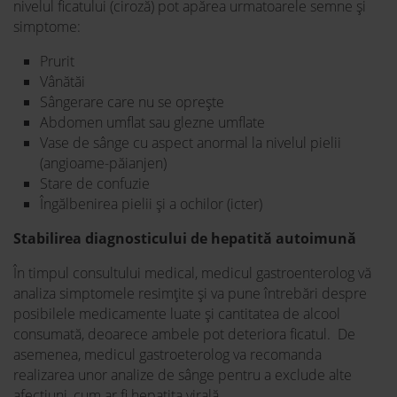
nivelul ficatului (ciroză) pot apărea urmatoarele semne și
simptome:
Prurit
Vânătăi
Sângerare care nu se oprește
Abdomen umflat sau glezne umflate
Vase de sânge cu aspect anormal la nivelul pielii
(angioame-păianjen)
Stare de confuzie
Îngălbenirea pielii și a ochilor (icter)
Stabilirea diagnosticului de hepatită autoimună
În timpul consultului medical, medicul gastroenterolog vă
analiza simptomele resimțite și va pune întrebări despre
posibilele medicamente luate și cantitatea de alcool
consumată, deoarece ambele pot deteriora ficatul. De
asemenea, medicul gastroeterolog va recomanda
realizarea unor analize de sânge pentru a exclude alte
afecțiuni, cum ar fi hepatita virală.