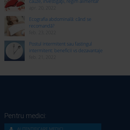
cauze, investigații, regim alimentar
apr. 20, 2022
Ecografia abdominală: când se
recomandă?
feb. 23, 2022
Postul intermitent sau fastingul
intermitent: beneficii vs dezavantaje
feb. 21, 2022
Pentru medici:
AUTENTIFICARE MEDICI