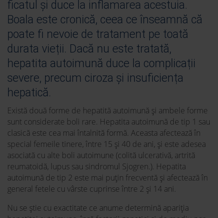
ficatul și duce la inflamarea acestuia.
Boala este cronică, ceea ce înseamnă că
poate fi nevoie de tratament pe toată
durata vieții. Dacă nu este tratată,
hepatita autoimună duce la complicații
severe, precum ciroza și insuficiența
hepatică.
Există două forme de hepatită autoimună și ambele forme
sunt considerate boli rare. Hepatita autoimună de tip 1 sau
clasică este cea mai întalnită formă. Aceasta afectează în
special femeile tinere, între 15 și 40 de ani, și este adesea
asociată cu alte boli autoimune (colită ulcerativă, artrită
reumatoidă, lupus sau sindromul Sjogren.). Hepatita
autoimună de tip 2 este mai puțin frecventă și afectează în
general fetele cu vârste cuprinse între 2 și 14 ani.
Nu se știe cu exactitate ce anume determină apariția