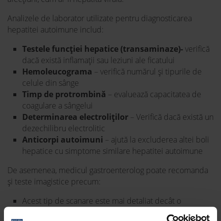
Analizele de laborator utilizate pentru diagnosticarea
hepatitei autoimune includ:
Testele funcției hepatice
(transaminaze)-
verifică
dacă există inflamații sau leziuni ale ficatului
Hemoleucograma
– verifică numărul și tipurile de
celule din sânge
Timp de protrombină
– evaluează capacitatea de
coagulare a sângelui
Determinarea electroliților
– Verifică dacă există un
dezechilibru electrolitic
Anticorpi autoimuni
– ajută la excluderea altei boli
hepatice cu simptome similare hepatitei autoimune
De asemenea, medicul gastroenterolog poate recomanda
și teste imagistice precum:
Acest tip de scanare este mai detaliat decât o
radiografie standard. Folosește atât raze X, cât și