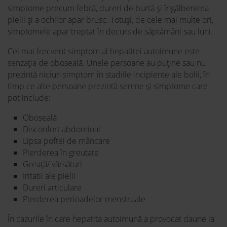
simptome precum febră, dureri de burtă și îngălbenirea
pielii și a ochilor apar brusc. Totuși, de cele mai multe ori,
simptomele apar treptat în decurs de săptămâni sau luni.
Cel mai frecvent simptom al hepatitei autoimune este
senzația de oboseală. Unele persoane au puține sau nu
prezintă niciun simptom în stadiile incipiente ale bolii, în
timp ce alte persoane prezintă semne și simptome care
pot include:
Oboseală
Disconfort abdominal
Lipsa poftei de mâncare
Pierderea în greutate
Greață/ vărsături
Iritatii ale pielii
Dureri articulare
Pierderea perioadelor menstruale
În cazurile în care hepatita autoimună a provocat daune la