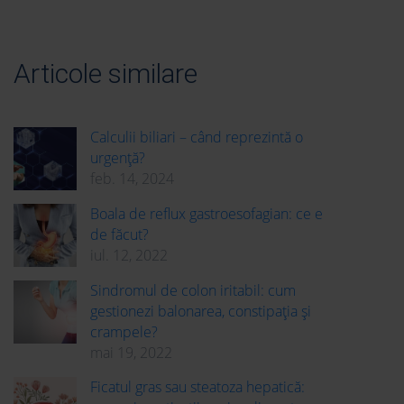
Articole similare
Calculii biliari – când reprezintă o
urgență?
feb. 14, 2024
Boala de reflux gastroesofagian: ce e
de făcut?
iul. 12, 2022
Sindromul de colon iritabil: cum
gestionezi balonarea, constipația și
crampele?
mai 19, 2022
Ficatul gras sau steatoza hepatică: