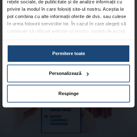
rețele sociale, de publicitate și de analize informații cu
privire la modul în care folosiți site-ul nostru. Aceștia le
pot combina cu alte informații oferite de dvs. sau culese
în urma folosirii serviciilor lor. În cazul în care alegeți să
Află mai multe
continuați să utilizați website-ul nostru, sunteți de acord
cu utilizarea modulelor noastre cookie.
Aflați mai multe despre cine suntem, cum ne puteți
contacta și cum procesăm datele personale în
Politica
Permitere toate
noastră de confidențialitate.
Personalizează
Respinge