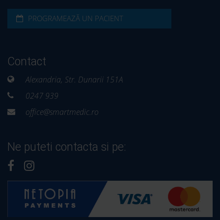
PROGRAMEAZĂ UN PACIENT
Contact
Alexandria, Str. Dunarii 151A
0247 939
office@smartmedic.ro
Ne puteti contacta si pe:
Control stomatologic – gratuit
Primăvara SMART începe cu un CONTROL
STOMATOLOGIC GRATUIT! 🦷 Dr. Cristian Ivașcu –
medic stomatolog cu peste 20 de ani de experiență în