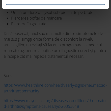
Somn perturbat
Dureri în piept în timpul respirației (pleurezie)
Umflături dure de țesut sub pielea de pe brațe
Pierderea poftei de mâncare
Pierdere în greutate
Dacă observați unul sau mai multe dintre simptomele de
mai sus și simțiți orice formă de disconfort la nivelul
articulațiilor, nu ezitați să faceți o programare la medicul
reumatolog, pentru a obține un diagnostic corect și pentru
a începe cât mai repede tratamentul necesar.
Surse:
https://www.healthline.com/health/early-signs-rheumatoid-
arthritis#community
https://www.mayoclinic.org/diseases-conditions/rheumatoi
d-arthritis/symptoms-causes/syc-20353648