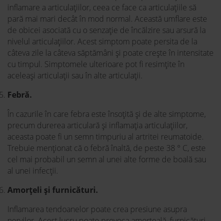
inflamare a articulațiilor, ceea ce face ca articulațiile să
pară mai mari decât în ​​mod normal. Această umflare este
de obicei asociată cu o senzație de încălzire sau arsură la
nivelul articulațiilor. Acest simptom poate persita de la
câteva zile la câteva săptămâni și poate crește în intensitate
cu timpul. Simptomele ulterioare pot fi resimțite în
aceleași articulații sau în alte articulații.
Febră.
În cazurile în care febra este însoțită și de alte simptome,
precum durerea articulară și inflamația articulațiilor,
aceasta poate fi un semn timpuriu al artritei reumatoide.
Trebuie menționat că o febră înaltă, de peste 38 ° C, este
cel mai probabil un semn al unei alte forme de boală sau
al unei infecții.
Amorțeli și furnicături.
Inflamarea tendoanelor poate crea presiune asupra
nervilor. Acest lucru poate provoca amorțeală, furnicături