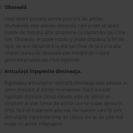
Oboseală.
Unul dintre primele semne precoce ale artritei
reumatoide este adesea oboseala, care poate să apară
înainte de debutul altor simptome cu săptămâni sau chiar
luni. Oboseala se poate instala și poate dispărea la fel de
ușor, de la o săptămână la alta sau chiar de la o zi la alta.
Uneori, starea de oboseală este însoțită de o stare
generală proastă sau chiar depresie.
Articulații înțepenite dimineața.
Rigiditatea articulațiilor resimțită dimineața este adesea un
semn precoce al artritei reumatoide. Dacă această
rigiditate durează câteva minute, este de obicei un
simptom al unei forme de artrită care se poate agrava în
timp, fără un tratament adecvat. Persoanele care își simt
articulațiile înțepenite timp de câteva ore au de cele mai
multe ori artrite inflamatorii.