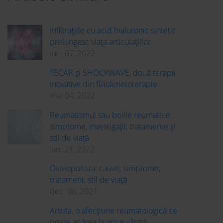
Infiltrațiile cu acid hialuronic sintetic
prelungesc viața articulațiilor
iun. 07, 2022
TECAR și SHOCKWAVE, două terapii
inovative din fiziokinetoterapie
mai 04, 2022
Reumatismul sau bolile reumatice:
simptome, investigații, tratamente și
stil de viață
ian. 21, 2022
Osteoporoza: cauze, simptome,
tratament, stil de viață
dec. 06, 2021
Artrita, o afecţiune reumatologică ce
poate apărea la orice vârstă