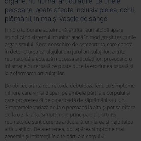
organe, nu numai articulațiile. La unele
persoane, poate afecta inclusiv pielea, ochii,
plămânii, inima și vasele de sânge.
Fiind o tulburare autoimună, artrita reumatoidă apare
atunci când sistemul imunitar atacă în mod greșit țesuturile
organismului. Spre deosebire de osteoartrita, care constă
în deteriorarea cartilajului din jurul articulațiilor, artrita
reumatoidă afectează mucoasa articulațiilor, provocând o
inflamație dureroasă ce poate duce la eroziunea osoasă și
la deformarea articulațiilor.
De obicei, artrita reumatoidă debutează lent, cu simptome
minore care vin și dispar, pe ambele părți ale corpului și
care progresează pe o perioadă de săptămâni sau luni.
Simptomele variază de la o persoană la alta și pot să difere
de la o zi la alta. Simptomele principale ale artritei
reumatoide sunt durerea articulară, umflarea și rigiditatea
articulațiilor. De asemenea, pot apărea simptome mai
generale și inflamații în alte părți ale corpului.