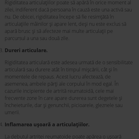
Rigiditatea articulațiilor poate să apără în orice moment al
zilei, indiferent dacă persoana în cauză este una activă sau
nu. De obicei, rigiditatea începe să fie resimțătă în
articulațiile mâinilor și apare lent, deși nu este exclus să
apară brusc și să afecteze mai multe articulații pe
parcursul a una sau două zile.
Dureri articulare.
Rigiditatea articulară este adesea urmată de o sensibilitate
articulară sau durere atât în timpul mișcării, cât și în
momentele de repaus. Acest lucru afectează, de
asemenea, ambele părți ale corpului în mod egal. În
cazurile incipiente de artrită reumatoidă, cele mai
frecvente zone în care apare durerea sunt degetele și
încheieturile, dar și genunchii, picioarele, gleznele sau
umerii.
Inflamarea ușoară a articulațiilor.
La debutul artritei reumatoide poate apărea o ușoară