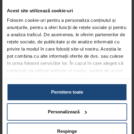
Artrita reumatoidă poate afecta multe structuri non-
articulare, inclusiv:
Acest site utilizează cookie-uri
Folosim cookie-uri pentru a personaliza conținutul și
Piele
anunțurile, pentru a oferi funcții de rețele sociale și pentru
Ochi
a analiza traficul. De asemenea, le oferim partenerilor de
Plămânii
rețele sociale, de publicitate și de analize informații cu
Inimă
privire la modul în care folosiți site-ul nostru. Aceștia le
Rinichi
pot combina cu alte informații oferite de dvs. sau culese
Glandele salivare
Țesut nervos
în urma folosirii serviciilor lor. În cazul în care alegeți să
Măduvă osoasă
continuați să utilizați website-ul nostru, sunteți de acord
Vase de sânge
cu utilizarea modulelor noastre cookie.
Aflați mai multe despre cine suntem, cum ne puteți
Prin urmare, artrita reumatoidă poate avea și următoarele
contacta și cum procesăm datele personale în
Politica
Permitere toate
semne și simptome precoce:
noastră de confidențialitate.
Slăbiciune generală sau stare generală proastă
Personalizează
Senzația de gură uscată
Uscăciune, mâncărime sau inflamare la nivelul ochilor
Secreții oculare
Respinge