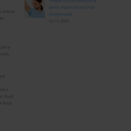
Terapie cu toxină botulinică
pentru hiperhidroză? Chiar
, trebuie
funcționează!
ite
iul. 17, 2024
are le
 voma.
are
entru
at. După
iat după