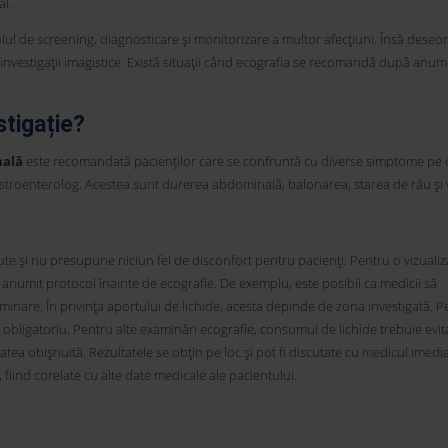
al.
ul de screening, diagnosticare și monitorizare a multor afecțiuni. Însă deseori
e investigații imagistice. Există situații când ecografia se recomandă după anum
tigație?
nală
este recomandată pacienților care se confruntă cu diverse simptome pe c
astroenterolog. Acestea sunt durerea abdominală, balonarea, starea de rău și
te și nu presupune niciun fel de disconfort pentru pacienți. Pentru o vizualiz
 anumit protocol înainte de ecografie. De exemplu, este posibil ca medicii să
minare. În privința aportului de lichide, acesta depinde de zona investigată. P
obligatoriu. Pentru alte examinări ecografie, consumul de lichide trebuie evit
tatea obișnuită. Rezultatele se obțin pe loc și pot fi discutate cu medicul imed
 fiind corelate cu alte date medicale ale pacientului.