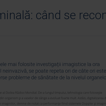
minală: când se rec
le mai folosite investigații imagistice la ora
 neinvazivă, se poate repeta ori de câte ori est
erse probleme de sănătate de la nivelul organelo
 de-al Doilea Război Mondial. De-a lungul timpului, tehnologia care folosește
din organism și a vaselor de sânge a evoluat foarte mult. Astăzi, digitalizarea 
 imaginilor, demne de notat ca performanțe fiind sistemele Doppler și imagin