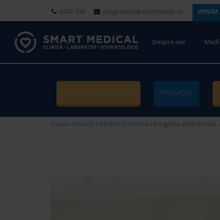
0247 939
programari@smartmedic.ro
VENIM 
Despre noi
Medi
PROGRAMARE ONLINE
PROMOȚII
Acasa
»
Noutăți
»
Medicină Internă
»
Ecografia abdominală: