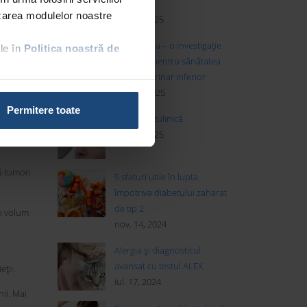
viață
lizarea modulelor noastre
mai 01, 2025
i, tumori,
Cistoscopia – o investigație
le în
Politica noastră de
esențială pentru sănătatea
tractului urinar inferior
ile sau
apr. 16, 2025
Permitere toate
Toxina botulinică
ian. 21, 2025
ă tumori
5 sfaturi utile în lupta
împotriva diabetului zaharat
de tip 2
în volum
nov. 14, 2024
Alergia și diagnosticul
avansat cu testul ALEX
ții.
iul. 17, 2024
nii. Mai