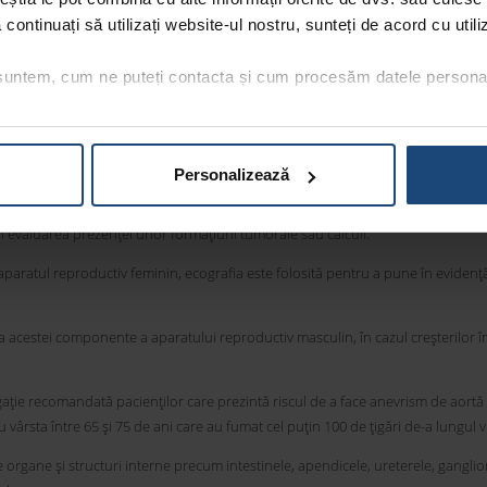
să continuați să utilizați website-ul nostru, sunteți de acord cu uti
zența calculilor biliari sau a afecțiunilor ductului biliar.
 suspectează modificări ale volumului pancreasului sau prezența unor chistur
 suntem, cum ne puteți contacta și cum procesăm datele persona
iunea splinei sau prezența unor probleme de sănătate precum chisturile, tumor
Personalizează
nța calculilor renali, a tumorilor sau a stenozei de arteră renală.
n evaluarea prezenței unor formațiuni tumorale sau calculi.
 aparatul reproductiv feminin, ecografia este folosită pentru a pune în evidenț
 acestei componente a aparatului reproductiv masculin, în cazul creșterilor 
ație recomandată pacienților care prezintă riscul de a face anevrism de aortă
vârsta între 65 și 75 de ani care au fumat cel puțin 100 de țigări de-a lungul vie
alte organe și structuri interne precum intestinele, apendicele, ureterele, ganglio