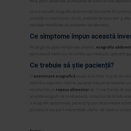
mult, pot fi observate acumulările de lichid la nivel abdomin
La ora actuală, ecografia abdominală face parte din protocol
corelată cu examinarea clinică, analizele de laborator și alt
rezultate modificate ale analizelor de laborator.
Ce simptome impun această inves
Pe lângă situațiile menționate anterior,
ecografia abdomi
semnalează medicului de familie sau medicului specialist g
Ce trebuie să știe pacienții?
O
examinare ecografică
poate dura între 15 și 45 de minu
optimă a organelor interne, pacienții trebuie să respecte un
recomande un
repaus alimentar
de 12 ore înainte de exa
anumite ecografii de zonă pelvină, consumul de lichide este 
o ecografie abdominală, pacienții își pot relua imediat activi
procedură sau pot fi interpretate ulterior de medicul curant,
Surse: