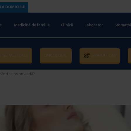
LA DOMICLIU!
ci
Medicină de familie
Clinică
Laborator
Stomatol
FIȘE MEDICALE
ONCOLOGIE
GRATUIT CAS
 când se recomandă?