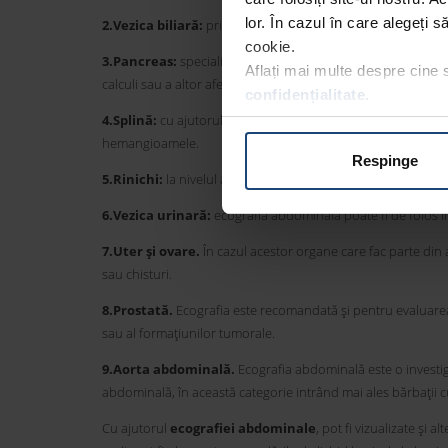
lor. În cazul în care alegeți 
2.Vezica biliară:
prin ecografie, poate fi pusă în evidență pre
cookie.
3.Pancreas:
specialiștii recomandă o ecografie atunci când
Aflați mai multe despre cine
calculi sau a altor afecțiuni.
confidențialitate.
4.Splină:
cu ajutorul ecografiei, medicii evaluează dimens
hemangioamele.
Respinge
5.Rinichi:
la nivelul acestor organe, poate fi observată preze
6.Vezica urinară:
ecografia abdominală poate fi de folos î
7.Uter și ovare.
În cazul acestor organe care fac parte din
sau chisturi.
8.Prostată.
Ecografia este recomandată și pentru evaluarea
sau al formațiunilor tumorale.
9.Aorta abdominală.
Ecografia abdominală este o investig
abdominală, în această categorie intrând mai ales bărbații cu 
Cu ajutorul
ecografiei abdominale
, pot fi vizualizate și 