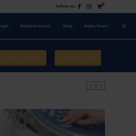
0
Follow us:
ogie
Medicina Muncii
Shop
Media Smart
VENIM LA DOMICILIU
REZULTATE ONLINE