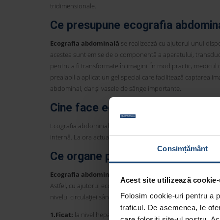
tridimensionale.
Ce presupune ecografia abdomin
Ecografia abdominală
se realizează cu ajutorul unui disp
acestea sunt emise de o componentă a aparatului, transductor
pentru a fi transformate în imagini. În mod practic, medicu
prealabil a aplicat un gel special care facilitează captarea im
abdominal, dar și vasele de sânge importante.
Cine face ecografia abdominală?
Ecografia abdominală poate fi făcută de către specialiștii în
internă. La ora actuală, există cursuri speciale prin care me
Consimțământ
Ce organe poate investiga și ce 
Ecografia abdominală
este recomandată de specialiști atu
Acest site utilizează cookie-
Astfel, cu ajutorul ecografiei abdominale, pot fi observate 
Folosim cookie-uri pentru a pe
nivelul circulației sângelui din zona abdominală:
traficul. De asemenea, le ofer
1.Ficat:
la nivel hepatic, pot fi observate și monitorizate cre
care folosiți site-ul nostru. A