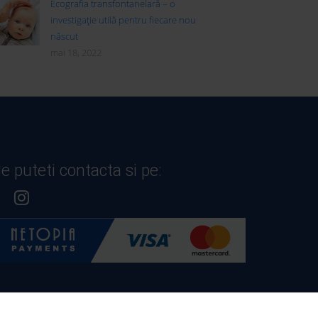
Ecografia transfontanelară – o
investigație utilă pentru fiecare nou
născut
mai 18, 2022
e puteti contacta si pe: