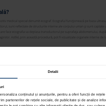
ală?
ozitiv medical special denumit ecograf. Ecograful funcționează pe baza ultrasu
ul, sunt reflectate de structurile interne ale corpului uman și sunt captate u
l care face ecografia va deplasa transductorul pe suprafața abdomenului, după
aginilor. Astfel, prin această procedură, pot fi vizualizate organele interne de l
 imagistică medicală, de către gastroenterologi sau de medicii specializați în m
dicii pot căpăta competențe suplimentare în realizarea ecografiilor.
Detalii
afecțiuni poate detecta?
nci când aceștia suspectează prezența unei afecțiuni la nivelul organelor inte
uri
diverse probleme de sănătate de la nivelul următoarelor organe interne, dar și 
rsonaliza conținutul și anunțurile, pentru a oferi funcții de rețele
im partenerilor de rețele sociale, de publicitate și de analize info
șterile în dimensiuni ale ficatului sau prezența unei tumori.
ceștia le pot combina cu alte informații oferite de dvs. sau culese î