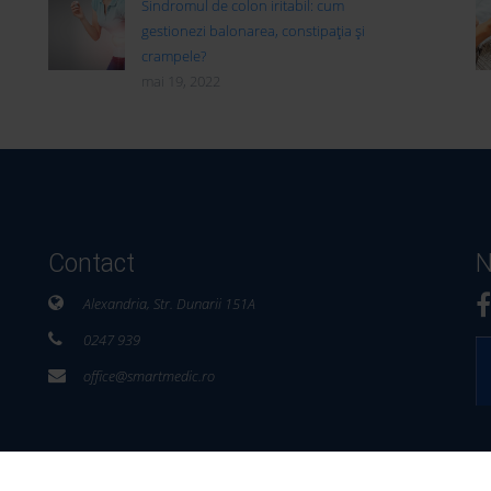
Sindromul de colon iritabil: cum
gestionezi balonarea, constipația și
crampele?
mai 19, 2022
Contact
N
Alexandria, Str. Dunarii 151A
0247 939
office@smartmedic.ro