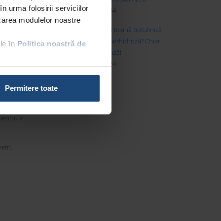
n urma folosirii serviciilor
iul. 17, 2024
lizarea modulelor noastre
nute sub
Terapie cu toxină botulinică
pentru hiperhidroză? Chiar
le în
Politica noastră de
funcționează!
regim
iul. 17, 2024
u și să
Permitere toate
 pentru a
etri.