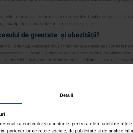
bolic, o constelație de factori care cresc riscul de boală cardiovasculară. Ace
ogenă, hipertensiunea și nivelurile crescute ale glicemiei.
esului de greutate și obezității?
rând stilul de viață. Acesta are două componente esențiale care pot sta la baz
rivește excesul alimentar, în ultimii 50 de ani, a crescut consumul alimentelor
ii au devenit tot mai sedentari și petrec tot mai mult timp la birou și în mașină
ți esențiali au devenit tot mai accesibile, tot mai ieftine, iar consumul lor a î
sime și zahăr.
tății optime. Zahărul are 4 calorii pe gram, iar grăsimea are 9 calorii, și se re
t că excesul de grăsime este cel mai mare vinovat pentru excesul de greutate, 
Detalii
b pot fi și zaharurile din fructe, atunci când acestea sunt stoarse și transforma
uri
 poate fi și consecința unor dezechilibre emoționale, a presiunii anturajului s
alimente ieftine, de slabă calitate, însă bogate în zahăr și grăsimi.
rsonaliza conținutul și anunțurile, pentru a oferi funcții de rețele
im partenerilor de rețele sociale, de publicitate și de analize info
e greutate: este vorba despre excesul de alcool, dar și de consumul de băuturi