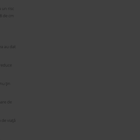
 un risc
88 de cm
ea au dat
 reduce
nu țin
mare de
 de viață
.