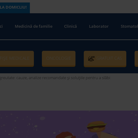
LA DOMICLIU!
ci
Medicină de familie
Clinică
Laborator
Stomatol
FIȘE MEDICALE
ONCOLOGIE
GRATUIT CAS
greutate: cauze, analize recomandate și soluțiile pentru a slăbi