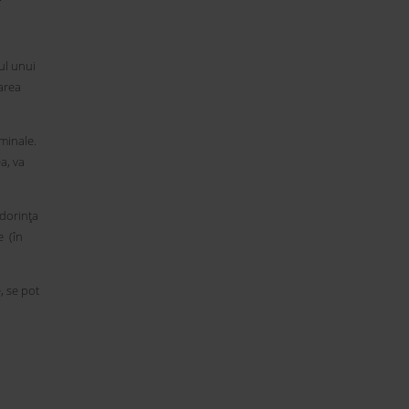
tul unui
larea
minale.
a, va
 dorința
e (în
, se pot