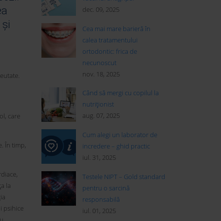
ea
dec. 09, 2025
 și
Cea mai mare barieră în
calea tratamentului
ortodontic: frica de
necunoscut
nov. 18, 2025
eutate.
Când să mergi cu copilul la
nutriționist
aug. 07, 2025
ol, care
Cum alegi un laborator de
. În timp,
incredere – ghid practic
iul. 31, 2025
rdiace,
Testele NIPT – Gold standard
ța la
pentru o sarcină
ia
responsabilă
i psihice
iul. 01, 2025
au