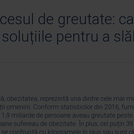
cesul de greutate: ca
oluțiile pentru a slă
ă, obezitatea, reprezintă una dintre cele mai m
i omenirii. Conform statisticilor din 2016, furn
, 1,9 miliarde de persoane aveau greutate peste
oane sufereau de obezitate. În plus, cel puțin 39
i se confruntă cu kilogramele în plus sau sunt o