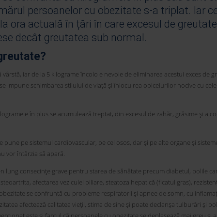
mărul persoanelor cu obezitate s-a triplat. Iar c
a ora actuală în țări în care excesul de greutate
se decât greutatea sub normal.
greutate?
ârstă, iar de la 5 kilograme încolo e nevoie de eliminarea acestui exces de gr
e impune schimbarea stilului de viață și înlocuirea obiceiurilor nocive cu cele
ogramele în plus se acumulează treptat, din excesul de zahăr, grăsime și alco
une pe sistemul cardiovascular, pe cel osos, dar și pe alte organe și sisteme
 vor întârzia să apară.
en lung consecințe grave pentru starea de sănătate precum diabetul, bolile ca
eoartrita, afectarea veziculei biliare, steatoza hepatică (ficatul gras), rezisten
 obezitate se confruntă cu probleme respiratorii și apnee de somn, cu inflamaț
atea afectează calitatea vieții, stima de sine și poate declanșa tulburări și bol
nționat este și faptul că persoanele cu obezitate se deplasează mai greu și 