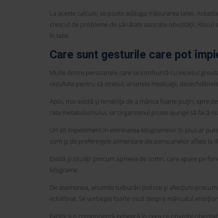
La aceste calcule, se poate adăuga măsurarea taliei. Acea
crescut de probleme de sănătate asociate obezității. Riscul e
în talie.
Care sunt gesturile care pot împi
Multe dintre persoanele care se confruntă cu excesul greuta
rezultate pentru că stresul, anumite medicații, dezechilibr
Apoi, mai există și tendința de a mânca foarte puțin, spre de
rata metabolismului, iar organismul poate ajunge să facă rez
Un alt impediment în eliminarea kilogramelor în plus ar putea
cont și de preferințele alimentare ale persoanelor aflate la d
Există și situații precum apneea de somn, care apare pe fond
kilograme.
De asemenea, anumite tulburări psihice și afecțiuni precum 
echilibrat. Se vorbește foarte mult despre mâncatul emoțio
Există și o componentă genetică în ceea ce privește obezitat