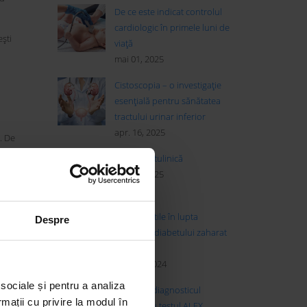
De ce este indicat controlul
cardiologic în primele luni de
ști
viață
mai 01, 2025
Cistoscopia – o investigație
esențială pentru sănătatea
a
tractului urinar inferior
apr. 16, 2025
. De
nlocuit
Toxina botulinică
ian. 21, 2025
găsesc în
acesta a
5 sfaturi utile în lupta
Despre
te în
împotriva diabetului zaharat
de tip 2
nov. 14, 2024
au a
 sociale și pentru a analiza
Alergia și diagnosticul
rmații cu privire la modul în
avansat cu testul ALEX
 dulci,