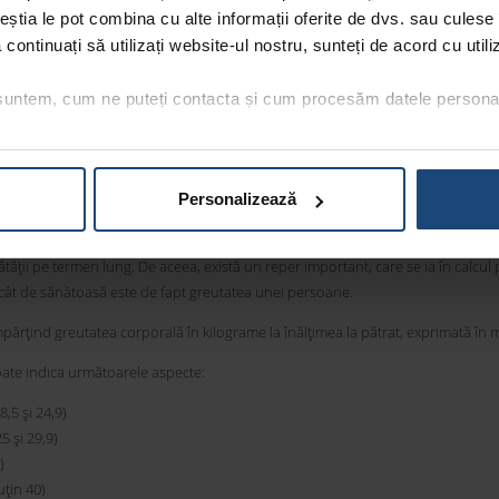
ceștia le pot combina cu alte informații oferite de dvs. sau culese î
să continuați să utilizați website-ul nostru, sunteți de acord cu uti
xcesul de greutate, însă acesta se poate evita dacă astfel de tulburări sunt ți
 suntem, cum ne puteți contacta și cum procesăm datele persona
te de-a lungul vieții. Există multe de persoane care nu reușesc să facă dintr-un 
c, dar, dacă se întorc la vechile obiceiuri alimentare, ajung să se îngrașe din no
țial.
Personalizează
tant în diagnosticul obezității
ății pe termen lung. De aceea, există un reper important, care se ia în calcul
 cât de sănătoasă este de fapt greutatea unei persoane.
părțind greutatea corporală în kilograme la înălțimea la pătrat, exprimată în m
oate indica următoarele aspecte:
,5 și 24,9)
5 și 29,9)
)
uțin 40)