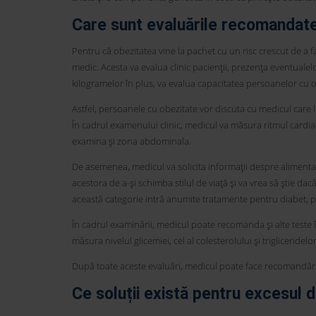
Care sunt evaluările recomandat
Pentru că obezitatea vine la pachet cu un risc crescut de a fa
medic. Acesta va evalua clinic pacienții, prezența eventualel
kilogramelor în plus, va evalua capacitatea persoanelor cu ob
Astfel, persoanele cu obezitate vor discuta cu medicul care 
În cadrul examenului clinic, medicul va măsura ritmul cardia
examina și zona abdominala.
De asemenea, medicul va solicita informații despre alimentație,
acestora de a-și schimba stilul de viață și va vrea să știe d
această categorie intră anumite tratamente pentru diabet, pe
În cadrul examinării, medicul poate recomanda și alte teste în
măsura nivelul glicemiei, cel al colesterolului și trigliceridelor
După toate aceste evaluări, medicul poate face recomandări
Ce soluții există pentru excesul 