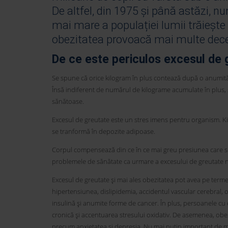
De altfel, din 1975 și până astăzi, nu
mai mare a populației lumii trăiește l
obezitatea provoacă mai multe dece
De ce este periculos excesul de 
Se spune că orice kilogram în plus contează după o anumită v
Însă indiferent de numărul de kilograme acumulate în plus, s
sănătoase.
Excesul de greutate este un stres imens pentru organism. Kil
se tranformă în depozite adipoase.
Corpul compensează din ce în ce mai greu presiunea care se p
problemele de sănătate ca urmare a excesului de greutate nu
Excesul de greutate și mai ales obezitatea pot avea pe term
hipertensiunea, dislipidemia, accidentul vascular cerebral, ost
insulină și anumite forme de cancer. În plus, persoanele cu
cronică și accentuarea stresului oxidativ. De asemenea, obezit
precum anxietatea și depresia. Nu mai puțin important de me