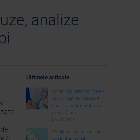
uze, analize
bi
Ultimele articole
Secreții vaginale modificate –
când un simptom aparent
ari
banal ascunde o problemă
izate
medicală reală
ian. 09, 2026
 de
10 mituri demontate despre
bezi.
vaccinul antigripal