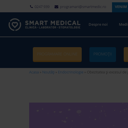
0247 939
programari@smartmedic.ro
VENIM 
Despre noi
Medi
PROGRAMARE ONLINE
PROMOȚII
Acasa
»
Noutăți
»
Endocrinologie
»
Obezitatea și excesul de 