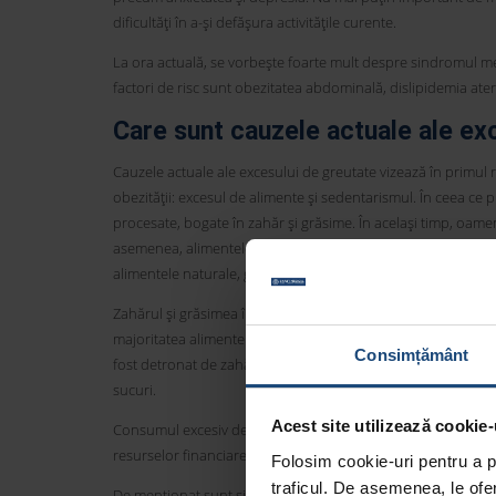
dificultăți în a-și defășura activitățile curente.
La ora actuală, se vorbește foarte mult despre sindromul meta
factori de risc sunt obezitatea abdominală, dislipidemia ater
Care sunt cauzele actuale ale exc
Cauzele actuale ale excesului de greutate vizează în primul 
obezității: excesul de alimente și sedentarismul. În ceea ce p
procesate, bogate în zahăr și grăsime. În același timp, oamen
asemenea, alimentele procesate, de slabă calitate, fără nutrien
alimentele naturale, gătite simplu, fără adaosuri mari de gră
Zahărul și grăsimea în exces sunt cei mai mari dușmani ai greu
majoritatea alimentelor procesate. Deși multe timp s-a crezu
Consimțământ
fost detronat de zahăr. În plus, la fel de nocive ca zahărul al
sucuri.
Acest site utilizează cookie-
Consumul excesiv de alimente este clar un obicei nociv, însă
resurselor financiare limitate care favorizează consumul unor 
Folosim cookie-uri pentru a pe
traficul. De asemenea, le ofer
De menționat sunt și alte aspecte care favorizează excesul d