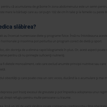
sta pentru că acumularea de grăsime în zona abdomenului este un semn pentru
ste mare la bărbații care au cel puțin 102 de cm în talie și la femeile cu peste 
edica slăbirea?
tii au încercat numeroase diete și programe fizice. Însă nu întotdeauna acest
ele hormonale și insomnia pot perturba un program corect de dietă și sport.
loc, din dorința de a elimina rapid kilogramele în plus. Or, acest aspect poate
erve pentru că nu primește suficienți nutrienți.
 fi dietele monoaliment, cele care exclud anumite principii nutritive sau care 
ietă.
ul obezității și care poate crea un cerc vicios, ducând la o acumulare și mai 
depresia pot însoți excesul de greutate și pot împiedica adoptarea unui regim
nal, drept refugiu pentru multe persoane cu traume.
ea, însă un stil de viață sănătos poate compensa predispoziția către obezitate