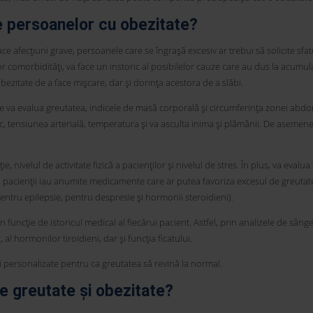
e persoanelor cu obezitate?
ce afecțiuni grave, persoanele care se îngrașă excesiv ar trebui să solicite sfa
or comorbidități, va face un instoric al posibilelor cauze care au dus la acumu
ezitate de a face mișcare, dar și dorința acestora de a slăbi.
le va evalua greutatea, indicele de masă corporală și circumferința zonei abdo
c, tensiunea arterială, temperatura și va asculta inima și plămânii. De asemene
 nivelul de activitate fizică a pacienților și nivelul de stres. În plus, va evalua
acă pacienții iau anumite medicamente care ar putea favoriza excesul de greutat
ntru epilepsie, pentru despresie și hormonii steroidieni).
 funcție de istoricul medical al fiecărui pacient. Astfel, prin analizele de sânge
, al hormonilor tiroidieni, dar și funcția ficatului.
 personalizate pentru ca greutatea să revină la normal.
de greutate și obezitate?