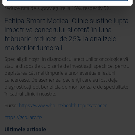
cazul cancerului ovarian. În schimb, un diagnostic tardiv
reduce rata de supraviețuire la 15%, respectiv 5%.
Echipa Smart Medical Clinic susține lupta
impotriva cancerului și oferă în luna
februarie reduceri de 25% la analizele
markerilor tumorali!
Specialiștii noștri în diagnosticul afecțiunilor oncologice vă
stau la dispoziție cu o serie de investigații specifice, pentru
depistarea cât mai timpurie a unor eventuale leziuni
canceroase. De asemenea, pacienții care au fost deja
diagnosticați pot beneficia de monitorizare de specialitate
în cadrul clinicii noastre.
Surse:
https://www.who.int/health-topics/cancer
https://gco.iarc.fr/
Ultimele articole