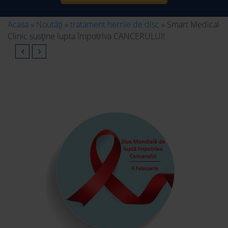
Acasa
»
Noutăți
»
tratament hernie de disc
»
Smart Medical
Clinic susține lupta împotriva CANCERULUI!