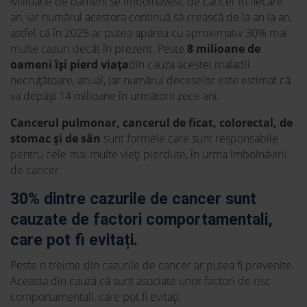
Milioane de oameni se îmbolnăvesc de cancer în fiecare
an, iar numărul acestora continuă să crească de la an la an,
astfel că în 2025 ar putea apărea cu aproximativ 30% mai
multe cazuri decât în prezent. Peste
8 milioane de
oameni își pierd viața
din cauza acestei maladii
necruțătoare, anual, iar numărul deceselor este estimat că
va depăși 14 milioane în următorii zece ani.
Cancerul pulmonar, cancerul de ficat, colorectal, de
stomac și de sân
sunt formele care sunt responsabile
pentru cele mai multe vieți pierdute, în urma îmbolnăvirii
de cancer.
30% dintre cazurile de cancer sunt
cauzate de factori comportamentali,
care pot fi evitați.
Peste o treime din cazurile de cancer ar putea fi prevenite.
Aceasta din cauză că sunt asociate unor factori de risc
comportamentali, care pot fi evitați: