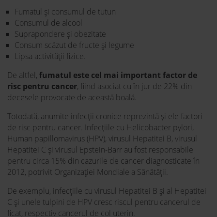
Fumatul și consumul de tutun
Consumul de alcool
Suprapondere și obezitate
Consum scăzut de fructe și legume
Lipsa activității fizice.
De altfel,
fumatul este cel mai important factor de
risc pentru cancer
, fiind asociat cu în jur de 22% din
decesele provocate de această boală.
Totodată, anumite infecții cronice reprezintă și ele factori
de risc pentru cancer. Infecțiile cu Helicobacter pylori,
Human papillomavirus (HPV), virusul Hepatitei B, virusul
Hepatitei C și virusul Epstein-Barr au fost responsabile
pentru circa 15% din cazurile de cancer diagnosticate în
2012, potrivit Organizației Mondiale a Sănătății.
De exemplu, infecțiile cu virusul Hepatitei B și al Hepatitei
C și unele tulpini de HPV cresc riscul pentru cancerul de
ficat, respectiv cancerul de col uterin.