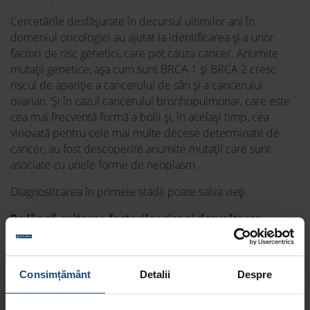
Cercetările desfășurate în decursul ultimilor ani în
domeniul oncologiei au ajutat la identificarea și a unor
factori de risc genetici, care pot cauza cancer. Anumite
mutații genetice, așa cum sunt BRCA 1 și BRCA 2 cresc
riscul de apariție a cancerului de sân și a cancerului
ovarian. Și în cazul cancerului bronhopulmonar, care este
cea mai frecventă formă a bolii și, în același timp, cea
vinovată pentru cele mai multe decese determinate de
cancer, au fost descoperite anumite mutații care sunt
asociate cu unele forme de neoplasm.
Diagnosticarea în primele stadii poate salva vieți
Pe lângă evitarea factorilor risc și dezvoltarea
prevenției, îmbunătățirea ratei de diagnosticare
când boala este în stadii incipiente, este extrem de
importantă în lupta contra cancerului. Din păcate,
Consimțământ
Detalii
Despre
încă multe dintre cazurile de cancer sunt depistate
târziu, când opțiunile terapeutice sunt relativ