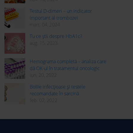
Testul D-dimeri – un indicator
important al trombozei
mart. 04, 2024
Tu ce știi despre HbA1c?
aug. 15, 2023
Hemograma completă – analiza care
dă OK-ul în tratamentul oncologic
iun. 20, 2022
Bolile infecțioase și testele
recomandate în sarcină
feb. 02, 2022