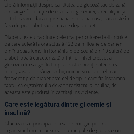
oferă informații despre cantitatea de glucoză sau de zahăr
din sânge. În funcție de rezultatul glicemiei, specialiștii își
pot da seama dacă o persoană este sănătoasă, dacă este în
faza de prediabet sau dacă are deja diabet.
Diabetul este una dintre cele mai periculoase boli cronice
de care suferă la ora actuală 422 de milioane de oameni
din întreaga lume. În România, o persoană din 10 suferă de
diabet, boală caracterizată printr-un nivel crescut al
glucozei din sânge. În timp, această condiție afectează
inima, vasele de sânge, ochii, rinichii și nervii. Cel mai
frecvent tip de diabet este cel de tip 2, care fie înseamnă
faptul că organismul a devenit rezistent la insulină, fie
aceasta este produsă în cantități insuficiente.
Care este legătura dintre glicemie și
insulină?
Glucoza este principala sursă de energie pentru
organismul uman. Iar sursele principale de glucoză sunt