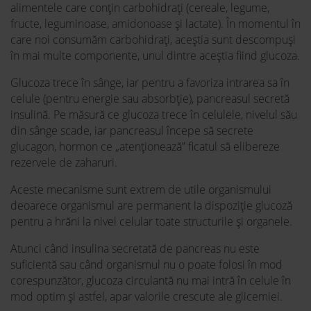
alimentele care conțin carbohidrați (cereale, legume,
fructe, leguminoase, amidonoase și lactate). În momentul în
care noi consumăm carbohidrați, aceștia sunt descompuși
în mai multe componente, unul dintre aceștia fiind glucoza.
Glucoza trece în sânge, iar pentru a favoriza intrarea sa în
celule (pentru energie sau absorbție), pancreasul secretă
insulină. Pe măsură ce glucoza trece în celulele, nivelul său
din sânge scade, iar pancreasul începe să secrete
glucagon, hormon ce „atenționează” ficatul să elibereze
rezervele de zaharuri.
Aceste mecanisme sunt extrem de utile organismului
deoarece organismul are permanent la dispoziție glucoză
pentru a hrăni la nivel celular toate structurile și organele.
Atunci când insulina secretată de pancreas nu este
suficientă sau când organismul nu o poate folosi în mod
corespunzător, glucoza circulantă nu mai intră în celule în
mod optim și astfel, apar valorile crescute ale glicemiei.