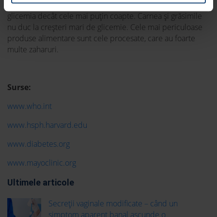
glicemiei. Un alt exemplu: fructele coapte cresc mai mult
glicemia decât cele mai puțin coapte. Carnea și grăsimile
nu duc la creșteri mari de glicemie. Cele mai periculoase
produse alimentare sunt cele procesate, care au foarte
multe zaharuri.
Surse:
www.who.int
www.hsph.harvard.edu
www.diabetes.org
www.mayoclinic.org
Ultimele articole
Secreții vaginale modificate – când un
simptom aparent banal ascunde o