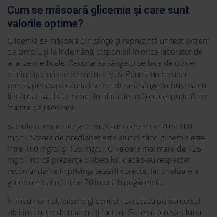
Cum se măsoară glicemia și care sunt
valorile optime?
Glicemia se măsoară din sânge și reprezintă un test extrem
de simplu și la îndemână, disponibil în orice laborator de
analize medicale. Recoltarea sângelui se face de obicei
dimineața, înainte de micul dejun. Pentru un rezultat
precis, persoana căreia i se recoltează sânge trebuie să nu
fi mâncat sau băut nimic (în afară de apă) cu cel puțin 8 ore
înainte de recoltare.
Valorile normale ale glicemiei sunt cele între 70 și 100
mg/dl. Starea de prediabet este atunci când glicemia este
între 100 mg/dl și 125 mg/dl. O valoare mai mare de 125
mg/dl indică prezența diabetului, dacă s-au respectat
recomandările în privința testării corecte. Iar o valoare a
glicemiei mai mică de 70 indică hipoglicemia.
În mod normal, valorile glicemiei fluctuează pe parcursul
zilei în funcție de mai mulți factori. Glicemia crește după