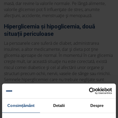
masă, dar revine la valorile normale. Pe lângă alimente,
valorile glicemiei pot fi influențate de stres, anumite
afecțiuni, accidente, menstruație și menopauză.
Hiperglicemia și hipoglicemia, două
situații periculoase
La persoanele care suferă de diabet, administrarea
insulinei, a altor medicamente, dar și dieta pot ține
glicemia aproape de normal. În momentul în care glicemia
crește mult, iar această situație nu este corectată, există
riscul comei diabetice și cel al afectării unor organe și
structuri precum ochii, nervii, vasele de sânge sau rinichii.
Semnele hiperglicemiei care nu trebuie neglijate sunt
setea excesivă, gura uscată, nevoia de a urina des,
oboseala, vederea încețoșată, slăbirea fără motiv, infecții
recurente, starea de rău.
Consimțământ
Detalii
Despre
Și hipoglicemia sau scăderea glicemiei cu mult sub valorile
normale poate apărea la persoanele cu diabet, mai ales