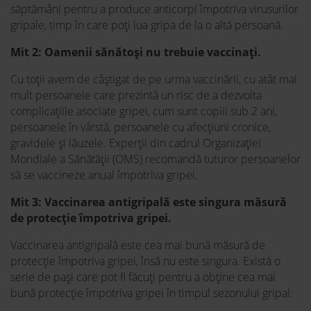
săptămâni pentru a produce anticorpi împotriva virusurilor
gripale, timp în care poți lua gripa de la o altă persoană.
Mit 2: Oamenii sănătoși nu trebuie vaccinați.
Cu toții avem de câștigat de pe urma vaccinării, cu atât mai
mult persoanele care prezintă un risc de a dezvolta
complicațiile asociate gripei, cum sunt copiii sub 2 ani,
persoanele în vârstă, persoanele cu afecțiuni cronice,
gravidele și lăuzele. Experții din cadrul Organizației
Mondiale a Sănătății (OMS) recomandă tuturor persoanelor
să se vaccineze anual împotriva gripei.
Mit 3: Vaccinarea antigripală este singura măsură
de protecție împotriva gripei.
Vaccinarea antigripală este cea mai bună măsură de
protecție împotriva gripei, însă nu este singura. Există o
serie de pași care pot fi făcuți pentru a obține cea mai
bună protecție împotriva gripei în timpul sezonului gripal: