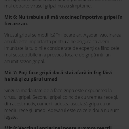
mai departe virusul gripal nu au simptome.
Mit 6: Nu trebuie să mă vaccinez împotriva gripei în
fiecare an.
Virusul gripal se modifică în fiecare an. Așadar, vaccinarea
anuală este importantă pentru a ne asigura că avem
imunitate la tulpinile considerate de experți ca fiind cele
mai susceptibile în a provoca focare de gripă într-un
anumit sezon gripal.
Mit 7: Poți face gripă dacă stai afară în frig fără
haină și cu părul umed
Singura modalitate de a face gripă este expunerea la
virusul gripal. Sezonul gripal coincide cu vremea rece și,
din acest motiv, oamenii adesea asociază gripa cu un
mediu rece și umed. Adevărul este că cele două nu sunt
legate.
Mit 8: Vaccinul antigripal poate provoca reacții