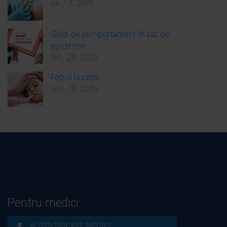
iul. 13, 2020
Ghid de comportament în caz de
epidemie
feb. 25, 2020
Febra la copii
nov. 20, 2019
Pentru medici:
AUTENTIFICARE MEDICI