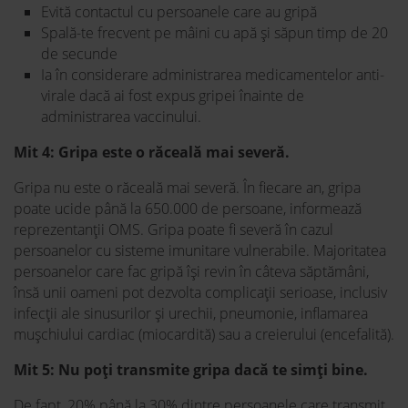
Evită contactul cu persoanele care au gripă
Spală-te frecvent pe mâini cu apă și săpun timp de 20
de secunde
Ia în considerare administrarea medicamentelor anti-
virale dacă ai fost expus gripei înainte de
administrarea vaccinului.
Mit 4: Gripa este o răceală mai severă.
Gripa nu este o răceală mai severă. În fiecare an, gripa
poate ucide până la 650.000 de persoane, informează
reprezentanții OMS. Gripa poate fi severă în cazul
persoanelor cu sisteme imunitare vulnerabile. Majoritatea
persoanelor care fac gripă își revin în câteva săptămâni,
însă unii oameni pot dezvolta complicații serioase, inclusiv
infecții ale sinusurilor și urechii, pneumonie, inflamarea
mușchiului cardiac (miocardită) sau a creierului (encefalită).
Mit 5: Nu poți transmite gripa dacă te simți bine.
De fapt, 20% până la 30% dintre persoanele care transmit