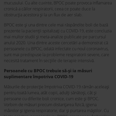
mucusului. Cu alte cuvinte, BPOC poate provoca inflamarea
cronică a căilor respiratorii, ceea ce poate duce la
obstrucția acestora și la un flux de aer slab.
BPOC este și una dintre cele mai răspândite boli de bază
prezente la pacienții spitalizați cu COVID-19, este concluzia
mai multor studii și meta-analize publicate pe parcursul
anului 2020. Una dintre aceste cercetări a demonstrat că
persoanele cu BPOC, odată infectate cu noul coronavirus,
sunt mai predispuse la probleme respiratorii severe, care
necesită tratament în secțiile de terapie intensivă.
Persoanele cu BPOC trebuie să-și ia măsuri
suplimentare împotriva COVID-19
Măsurile de protecție împotriva COVID-19 rămân aceleași
pentru toată lumea, atât copii, adulți sănătoși, cât și
persoane cu diferite boli cronice, cum este și BPOC.
Vorbim de măsuri precum distanțarea fizică, igiena
mâinilor și igiena respiratorie, dar și purtarea măștilor. Cu