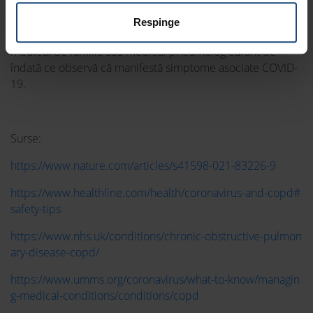
opțiune pentru un număr foarte mic de persoane
Respinge
Persoanele cu BPOC sunt îndrumate să-și contacteze
medicul de familie sau medicul pneumolog curant de
îndată ce observă că manifestă simptome asociate COVID-
19.
Surse:
https://www.nature.com/articles/s41598-021-83226-9
https://www.healthline.com/health/coronavirus-and-copd#
safety-tips
https://www.nhs.uk/conditions/chronic-obstructive-pulmon
ary-disease-copd/
https://www.umms.org/coronavirus/what-to-know/managin
g-medical-conditions/conditions/copd