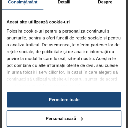
Consimțământ
Detalii
Despre
de asemenea, poate afecta ficatul. Pot exista și alți factori
genetici asociați.
Acest site utilizează cookie-uri
BPOC nu se vindecă, însă poate fi ținută sub control
Folosim cookie-uri pentru a personaliza conținutul și
Afectarea plămânilor cauzată de BPOC este permanentă,
anunțurile, pentru a oferi funcții de rețele sociale și pentru
dar tratamentul poate ajuta la încetinirea progresului
a analiza traficul. De asemenea, le oferim partenerilor de
afecțiunii și la prevenirea complicațiilor asociate.
rețele sociale, de publicitate și de analize informații cu
Prognosticul bolii variază de la o persoană la alta. Cert este
privire la modul în care folosiți site-ul nostru. Aceștia le
că nivelul de deteriorare al plămânilor nu poate fi vindecat
pot combina cu alte informații oferite de dvs. sau culese
sau inversat, dar tratamentul ajută la menținerea bolii sub
în urma folosirii serviciilor lor. În cazul în care alegeți să
control, astfel încât să nu limiteze sever activitățile
continuați să utilizați website-ul nostru, sunteți de acord
obișnuite.
cu utilizarea modulelor noastre cookie.
Renunțarea la fumat este cel mai bun lucru pe care îl pot
Aflați mai multe despre cine suntem, cum ne puteți
face persoanele diagnosticate cu BPOC pentru sănătatea
contacta și cum procesăm datele personale în
Politica
Permitere toate
lor. Există, de asemenea, și diferite inhalatoare și
noastră de confidențialitate.
medicamente recomandate pentru a facilita respirația,
programe specializate de reabilitare pulmonară sau
Personalizează
operația de transplant pulmonar – deși aceasta este o