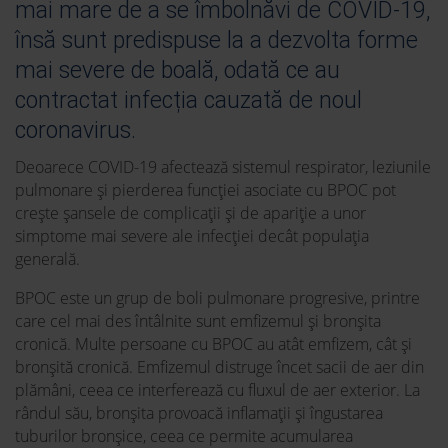
mai mare de a se îmbolnăvi de COVID-19,
însă sunt predispuse la a dezvolta forme
mai severe de boală, odată ce au
contractat infecția cauzată de noul
coronavirus.
Deoarece COVID-19 afectează sistemul respirator, leziunile
pulmonare și pierderea funcției asociate cu BPOC pot
crește șansele de complicații și de apariție a unor
simptome mai severe ale infecției decât populația
generală.
BPOC este un grup de boli pulmonare progresive, printre
care cel mai des întâlnite sunt emfizemul și bronșita
cronică. Multe persoane cu BPOC au atât emfizem, cât și
bronșită cronică. Emfizemul distruge încet sacii de aer din
plămâni, ceea ce interferează cu fluxul de aer exterior. La
rândul său, bronșita provoacă inflamații și îngustarea
tuburilor bronșice, ceea ce permite acumularea