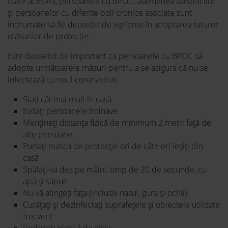
toate acestea, persoanele cu BPOC, asemenea vârstnicilor
și persoanelor cu diferite boli cronice asociate sunt
îndrumate să fie deosebit de vigilente în adoptarea tuturor
măsurilor de protecție.
Este deosebit de important ca persoanele cu BPOC să
adopte următoarele măsuri pentru a se asigura că nu se
infectează cu noul coronavirus:
Stați cât mai mult în casă
Evitați persoanele bolnave
Mențineți distanța fizică de minimum 2 metri față de
alte persoane
Purtați masca de protecție ori de câte ori ieșiți din
casă
Spălați-vă des pe mâini, timp de 20 de secunde, cu
apă și săpun
Nu vă atingeți fața (inclusiv nasul, gura și ochii)
Curățați și dezinfectați suprafețele și obiectele utilizate
frecvent