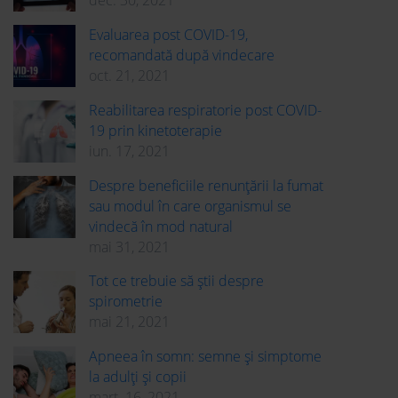
dec. 30, 2021
Evaluarea post COVID-19,
recomandată după vindecare
oct. 21, 2021
Reabilitarea respiratorie post COVID-
19 prin kinetoterapie
iun. 17, 2021
Despre beneficiile renunțării la fumat
sau modul în care organismul se
vindecă în mod natural
mai 31, 2021
Tot ce trebuie să știi despre
spirometrie
mai 21, 2021
Apneea în somn: semne și simptome
la adulți și copii
mart. 16, 2021