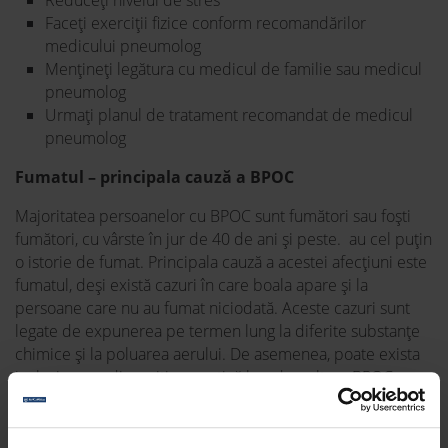
Reduceți nivelul de stres
Faceți exerciții fizice conform recomandărilor
medicului pneumolog
Mențineți legătura cu medicul de familie sau medicul
pneumolog
Urmați planul de tratament recomandat de medicul
pneumolog
Fumatul – principala cauză a BPOC
Majoritatea persoanelor cu BPOC sunt fumători sau foști
fumători, cu vârste în jur de 40 de ani și peste. au cel puțin
o istorie de fumat. Principala cauză a acestei afecțiuni este
fumatul, deși există cazuri în care boala apare și la
persoane care nu au fumat niciodată. Aceste cazuri sunt
legate de expunerea pe termen lung la diferite substanțe
chimice și la poluarea aerului. De asemenea, poate exista
inclusiv o predispoziție genetică la a dezvoltare BPOC.
Până la aproximativ 5% dintre persoanelor cu BPOC
prezintă un deficit de proteină numită alfa-1-antitripsină.
Această deficiență determină deteriorarea plămânilor și,