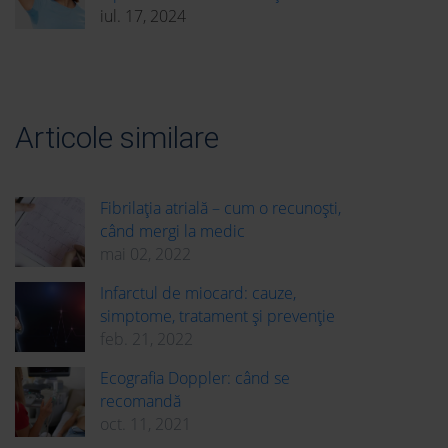
iul. 17, 2024
Articole similare
Fibrilația atrială – cum o recunoști,
când mergi la medic
mai 02, 2022
Infarctul de miocard: cauze,
simptome, tratament și prevenție
feb. 21, 2022
Ecografia Doppler: când se
recomandă
oct. 11, 2021