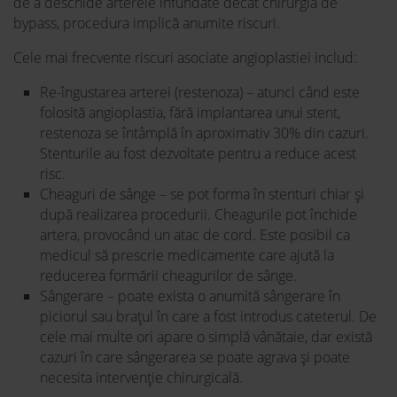
de a deschide arterele înfundate decât chirurgia de
bypass, procedura implică anumite riscuri.
Cele mai frecvente riscuri asociate angioplastiei includ:
Re-îngustarea arterei (restenoza) – atunci când este
folosită angioplastia, fără implantarea unui stent,
restenoza se întâmplă în aproximativ 30% din cazuri.
Stenturile au fost dezvoltate pentru a reduce acest
risc.
Cheaguri de sânge – se pot forma în stenturi chiar și
după realizarea procedurii. Cheagurile pot închide
artera, provocând un atac de cord. Este posibil ca
medicul să prescrie medicamente care ajută la
reducerea formării cheagurilor de sânge.
Sângerare – poate exista o anumită sângerare în
piciorul sau brațul în care a fost introdus cateterul. De
cele mai multe ori apare o simplă vânătaie, dar există
cazuri în care sângerarea se poate agrava și poate
necesita intervenție chirurgicală.