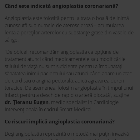
Când este indicată angioplastia coronariană?
Angioplastia este folosită pentru a trata o boală de inimă
cunoscută sub numele de ateroscleroză – acumularea
lentă a pereților arterelor cu substanțe grase din vasele de
sânge.
“
De obicei, recomand
ăm
angioplastia ca opțiune de
tratament atunci când medicamentele sau modificările
stilului de viață nu sunt suficiente pentru a îmbunătăți
sănătatea inimii pacientului sau atunci când apare un atac
de cord sau o angină pectorală, adică agravarea durerii
toracice. De asemenea, folosim angioplastia în timpul unui
infarct pentru a deschide rapid o arteră blocată
”, susține
dr. Țieranu Eugen
, medic specialist în Cardiologie
Intervențională în cadrul Smart Medical.
Ce riscuri implică angioplastia coronariană?
Deși angioplastia reprezintă o metodă mai puțin invazivă