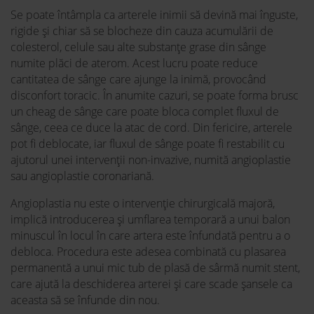
Se poate întâmpla ca arterele inimii să devină mai înguste,
rigide și chiar să se blocheze din cauza acumulării de
colesterol, celule sau alte substanțe grase din sânge
numite plăci de aterom. Acest lucru poate reduce
cantitatea de sânge care ajunge la inimă, provocând
disconfort toracic. În anumite cazuri, se poate forma brusc
un cheag de sânge care poate bloca complet fluxul de
sânge, ceea ce duce la atac de cord. Din fericire, arterele
pot fi deblocate, iar fluxul de sânge poate fi restabilit cu
ajutorul unei intervenții non-invazive, numită angioplastie
sau angioplastie coronariană.
Angioplastia nu este o intervenție chirurgicală majoră,
implică introducerea și umflarea temporară a unui balon
minuscul în locul în care artera este înfundată pentru a o
debloca. Procedura este adesea combinată cu plasarea
permanentă a unui mic tub de plasă de sârmă numit stent,
care ajută la deschiderea arterei și care scade șansele ca
aceasta să se înfunde din nou.