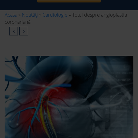
Acasa
»
Noutăți
»
Cardiologie
»
Totul despre angioplastia
coronariană