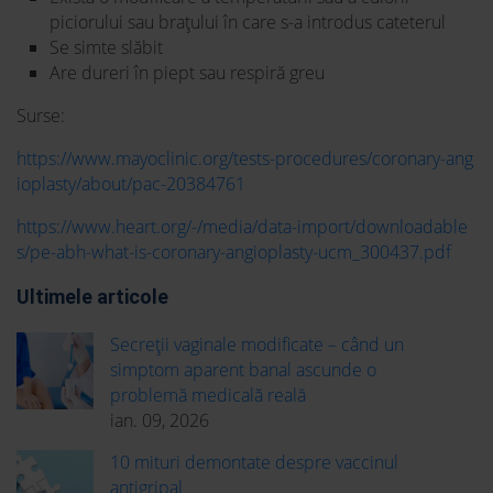
piciorului sau brațului în care s-a introdus cateterul
Se simte slăbit
Are dureri în piept sau respiră greu
Surse:
https://www.mayoclinic.org/tests-procedures/coronary-ang
ioplasty/about/pac-20384761
https://www.heart.org/-/media/data-import/downloadable
s/pe-abh-what-is-coronary-angioplasty-ucm_300437.pdf
Ultimele articole
Secreții vaginale modificate – când un
simptom aparent banal ascunde o
problemă medicală reală
ian. 09, 2026
10 mituri demontate despre vaccinul
antigripal