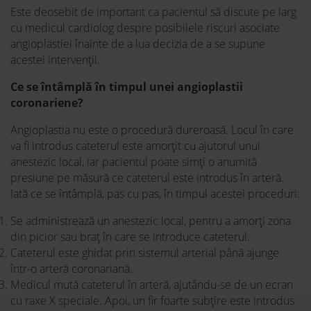
Este deosebit de important ca pacientul să discute pe larg
cu medicul cardiolog despre posibilele riscuri asociate
angioplastiei înainte de a lua decizia de a se supune
acestei intervenții.
Ce se întâmplă în timpul unei angioplastii
coronariene?
Angioplastia nu este o procedură dureroasă. Locul în care
va fi introdus cateterul este amorțit cu ajutorul unui
anestezic local, iar pacientul poate simți o anumită
presiune pe măsură ce cateterul este introdus în arteră.
Iată ce se întâmplă, pas cu pas, în timpul acestei proceduri:
Se administrează un anestezic local, pentru a amorți zona
din picior sau braț în care se introduce cateterul.
Cateterul este ghidat prin sistemul arterial până ajunge
într-o arteră coronariană.
Medicul mută cateterul în arteră, ajutându-se de un ecran
cu raxe X speciale. Apoi, un fir foarte subțire este introdus