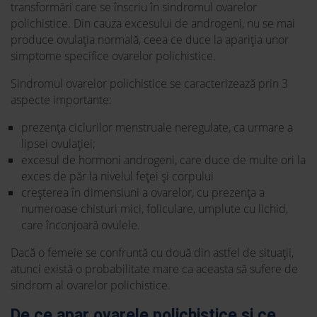
transformări care se înscriu în sindromul ovarelor
polichistice. Din cauza excesului de androgeni, nu se mai
produce ovulația normală, ceea ce duce la apariția unor
simptome specifice ovarelor polichistice.
Sindromul ovarelor polichistice se caracterizează prin 3
aspecte importante:
prezența ciclurilor menstruale neregulate, ca urmare a
lipsei ovulației;
excesul de hormoni androgeni, care duce de multe ori la
exces de păr la nivelul feței și corpului
creșterea în dimensiuni a ovarelor, cu prezența a
numeroase chisturi mici, foliculare, umplute cu lichid,
care înconjoară ovulele.
Dacă o femeie se confruntă cu două din astfel de situații,
atunci există o probabilitate mare ca aceasta să sufere de
sindrom al ovarelor polichistice.
De ce apar ovarele polichistice și ce