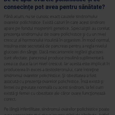
consecințe pot avea pentru sănătate?
Până acum, nu se cunosc exact cauzele sindromului
ovarelor polichistice. Există cazuri în care acest sindrom
apare pe fondul moștenirii genetice. Specialiștii au corelat
prezența sindromului de ovare polichistice și cu un nivel
crescut al hormonului insulină în organism. În mod normal,
insulina este secretată de pancreas pentru a regla nivelul
glucozei din sânge. Dacă mecanismele reglării glucozei
sunt afectate, pancresul produce insulină suplimentară
ceea ce duce la un nivel crescut. Iar acesta este implicat în
producerea în exces a testosteronului, care întreține
sindromul ovarelor polichistice. Și obezitatea a fost
asociată cu prezența ovarelor polichistice. Însă există și
femei cu greutate normală cu acest sindrom, la fel cum
există și femei cu obezitate ale căror ovare funcționează
corect.
Pe lângă infertilitate, sindromul ovarelor polichistice poate