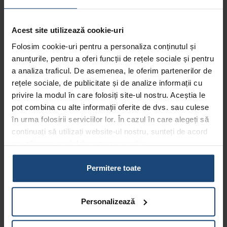
recomanda analize de sânge pentru a evalua nivelul
hormonilor, glicemia, colesterolul și trigliceridele.
Acest site utilizează cookie-uri
Tratamentul recomandate pentru
Folosim cookie-uri pentru a personaliza conținutul și
femeile cu ovare polichistice
anunțurile, pentru a oferi funcții de rețele sociale și pentru
a analiza traficul. De asemenea, le oferim partenerilor de
Abordarea cazurilor femeilor care se confruntă cu
rețele sociale, de publicitate și de analize informații cu
prezența ovarelor polichistice depinde de fiecare situație
privire la modul în care folosiți site-ul nostru. Aceștia le
în parte. Astfel, dacă o femeie își dorește un copil și nu
pot combina cu alte informații oferite de dvs. sau culese
poate rămâne însărcinată, atunci poate primi din partea
în urma folosirii serviciilor lor. În cazul în care alegeți să
medicului specialist în medicină reproductivă tratamente
pentru stimularea ovulației și recomandări în ceea ce
continuați să utilizați website-ul nostru, sunteți de acord
privește stilul de viață. Adoptarea unei diete echilibrate și
cu utilizarea modulelor noastre cookie.
mișcarea pot duce la slăbire și la reglarea mecanismelor
Aflați mai multe despre cine suntem, cum ne puteți
insulinice. În multe cazuri, schimbarea stilului de viață
contacta și cum procesăm datele personale în
Politica
Permitere toate
contribuie semnificativ la obținerea unei sarcini. Pe lângă
noastră de confidențialitate.
aceste soluții, o alta ar fi drillingul ovarian, adică intervenția
laparoscopică destinată distrugerii țesutului ovarian care
Personalizează
produce testosteron în exces.