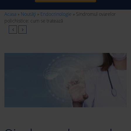
Acasa
»
Noutăți
»
Endocrinologie
»
Sindromul ovarelor
polichistice: cum se tratează