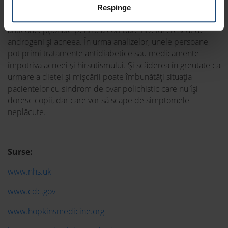
În cazul femeilor care nu doresc să rămână însărcinate,
Respinge
medicii ginecologi ar putea recomanda pilule
anticoncepționale pentru a combate nivelul crescut de
androgeni și acneea. În urma analizelor, unele persoane
pot primi tratamente antidiabetice sau medicamente
împotriva acneei și hirsutismului. Și scăderea în greutate ca
urmare a dietei și mișcării poate îmbunătăți situația
pacientelor cu sindrom de ovar polichistic care nu își
doresc copii, dar care vor să scape de simptomele
neplăcute.
Surse:
www.nhs.uk
www.cdc.gov
www.hopkinsmedicine.org