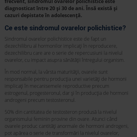
frecvent, sindromul ovarelor polichistice este
diagnosticat între 20 și 30 de ani. Însă există și
cazuri depistate în adolescență.
Ce este sindromul ovarelor polichistice?
Sindromul ovarelor polichistice este de fapt un
dezechilibru al hormonilor implicați în reproducere,
dezechilibru care are o serie de repercusiuni la nivelul
ovarelor, cu impact asupra sănătății întregului organism.
În mod normal, la vârsta maturității, ovarele sunt
responsabile pentru producția unei varietăți de hormoni
implicați în mecanisemele reproductive precum
estrogenul, progesteronul, dar și în producția de hormoni
androgeni precum testosteronul.
50% din cantitatea de testosteron produsă la nivelul
organismului feminin provine din ovare. Atunci când
ovarele produc cantități anormale de hormoni androgeni,
pot apărea o serie de transformări la nivelul ovarelor,