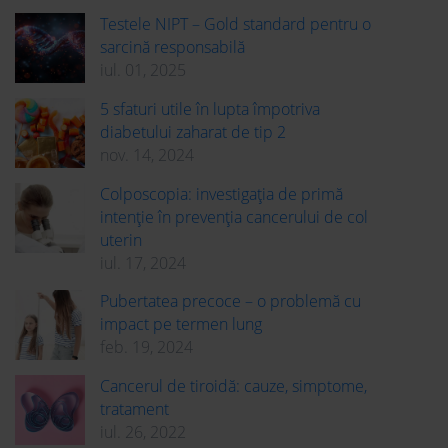
Testele NIPT – Gold standard pentru o
sarcină responsabilă
iul. 01, 2025
5 sfaturi utile în lupta împotriva
diabetului zaharat de tip 2
nov. 14, 2024
Colposcopia: investigația de primă
intenție în prevenția cancerului de col
uterin
iul. 17, 2024
Pubertatea precoce – o problemă cu
impact pe termen lung
feb. 19, 2024
Cancerul de tiroidă: cauze, simptome,
tratament
iul. 26, 2022