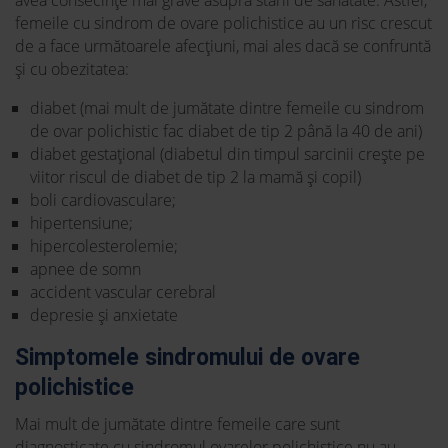
avea consecințe mai grave asupra stării de sănătate. Astfel,
femeile cu sindrom de ovare polichistice au un risc crescut
de a face următoarele afecțiuni, mai ales dacă se confruntă
și cu obezitatea:
diabet (mai mult de jumătate dintre femeile cu sindrom
de ovar polichistic fac diabet de tip 2 până la 40 de ani)
diabet gestațional (diabetul din timpul sarcinii crește pe
viitor riscul de diabet de tip 2 la mamă și copil)
boli cardiovasculare;
hipertensiune;
hipercolesterolemie;
apnee de somn
accident vascular cerebral
depresie și anxietate
Simptomele sindromului de ovare
polichistice
Mai mult de jumătate dintre femeile care sunt
diagnosticate cu sindromul ovarelor polichistice nu au