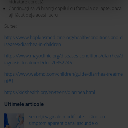
hidratare corectă
Continuați să vă hrăniți copilul cu formula de lapte, dacă
ați făcut deja acest lucru
Surse:
https://www.hopkinsmedicine.org/health/conditions-and-d
iseases/diarrhea-in-children
https://www.mayoclinic.org/diseases-conditions/diarrhea/d
iagnosis-treatment/drc-20352246
https://www.webmd.com/children/guide/diarrhea-treatme
nt#1
https://kidshealth.org/en/teens/diarrhea.html
Ultimele articole
Secreții vaginale modificate – când un
simptom aparent banal ascunde o