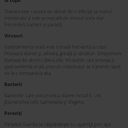
la copil
Diareea este cauzată de obicei de o infecție la nivelul
intestinului și este provocată de virusuri (cele mai
frecvente), bacterii și paraziți.
Virusuri
Gastroenterita virală este o boală frecventă la copil.
Provoacă diaree și, adesea, greață și vărsături. Simptomele
durează de obicei câteva zile. Virusurile care provoacă
gastroenterită virală, precum rotavirusul, se transmit rapid
de la o persoană la alta.
Bacterii
Bacteriile care pot provoca diaree includ E. coli
(Escherichia coli), Salmonella și Shigella.
Paraziţi
Parazitul Giardia se răspândește cu ușurință prin apă