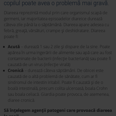
copilul poate avea o problemă mai gravă.
Diareea reprezintă modul prin care organismul scapă de
germeni, iar majoritatea episoadelor diareice durează
câteva zile până la o săptămână. Diareea apare adesea cu
febră, greață, vărsături, crampe și deshidratare. Diareea
poate fi:
Acută
– durează 1 sau 2 zile și dispare de la sine. Poate
apărea în urma ingerării de alimente sau apă care au fost
contaminate de bacterii (infecție bacteriană) sau poate fi
cauzată de un virus (infecție virală)
Cronică
– durează câteva săptămâni. De obicei este
cauzată de o altă problemă de sănătate, cum ar fi
sindromul de intestin iritabil. Poate fi cauzată și de o
boală intestinală, precum colita ulceroasă, boala Crohn
sau boala celiacă. Giardia poate provoca, de asemenea,
diaree cronică.
Să înțelegem agenții patogeni care provoacă diareea