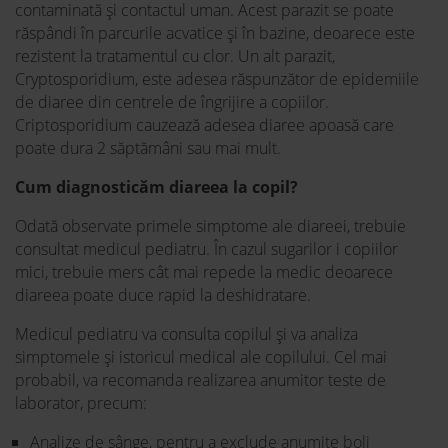
contaminată și contactul uman. Acest parazit se poate
răspândi în parcurile acvatice și în bazine, deoarece este
rezistent la tratamentul cu clor. Un alt parazit,
Cryptosporidium, este adesea răspunzător de epidemiile
de diaree din centrele de îngrijire a copiilor.
Criptosporidium cauzează adesea diaree apoasă care
poate dura 2 săptămâni sau mai mult.
Cum diagnosticăm diareea la copil?
Odată observate primele simptome ale diareei, trebuie
consultat medicul pediatru. În cazul sugarilor i copiilor
mici, trebuie mers cât mai repede la medic deoarece
diareea poate duce rapid la deshidratare.
Medicul pediatru va consulta copilul și va analiza
simptomele și istoricul medical ale copilului. Cel mai
probabil, va recomanda realizarea anumitor teste de
laborator, precum:
Analize de sânge, pentru a exclude anumite boli