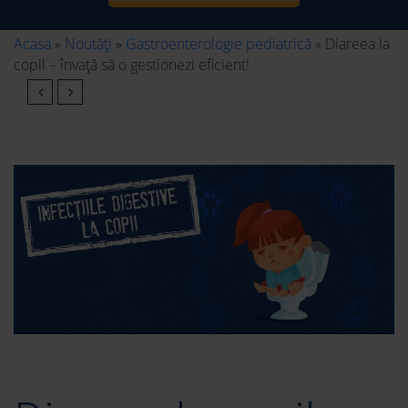
Acasa
»
Noutăți
»
Gastroenterologie pediatrică
»
Diareea la
copil – învață să o gestionezi eficient!