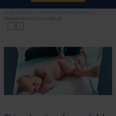
Acasa
»
Noutăți
»
Chirurgie/Ortopedie Pediatrică
»
Displazia de șold la nou-născuți