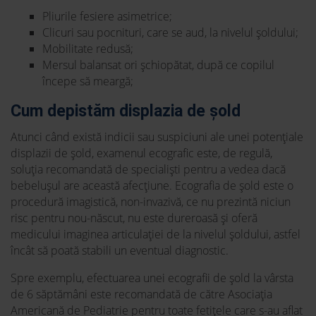
Pliurile fesiere asimetrice;
Clicuri sau pocnituri, care se aud, la nivelul șoldului;
Mobilitate redusă;
Mersul balansat ori șchiopătat, după ce copilul
începe să meargă;
Cum depistăm displazia de șold
Atunci când există indicii sau suspiciuni ale unei potențiale
displazii de șold, examenul ecografic este, de regulă,
soluția recomandată de specialiști pentru a vedea dacă
bebelușul are această afecțiune. Ecografia de șold este o
procedură imagistică, non-invazivă, ce nu prezintă niciun
risc pentru nou-născut, nu este dureroasă și oferă
medicului imaginea articulației de la nivelul șoldului, astfel
încât să poată stabili un eventual diagnostic.
Spre exemplu, efectuarea unei ecografii de șold la vârsta
de 6 săptămâni este recomandată de către Asociația
Americană de Pediatrie pentru toate fetițele care s-au aflat