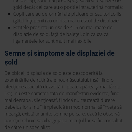
loc de cap) sunt mai predispuși să aibă displazie de
șold decât cei care au o poziție intrauterină normală;
Copii care au deformări ale picioarelor sau toricollis
(gâtul înțepenit) au un risc mai crescut de displazie;
Fetițele prezintă un risc de 4 -5 ori mai mare de
displazie de șold, față de băieței, din cauză că
ligamentele lor sunt mult mai flexibile
Semne și simptome ale displaziei de
șold
De obicei, displazia de șold este descoperită la
examinările de rutină ale nou-născutului, însă, fiind o
afecțiune asociată dezvoltării, poate apărea și mai târziu.
Deși nu este caracterizată de manifestări evidente, fiind
mai degrabă „silențioasă”, fiindcă nu cauzează durere
bebelușilor și nu îi împiedică în mod normal să învețe să
meargă, există anumite semne pe care, dacă le observă,
părinții trebuie să aibă grijă ca micuțul lor să fie consultat
de către un specialist: