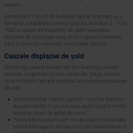
nașterii.
Aproximativ 1 din 20 de bebeluși născuți la termen au o
formă de instabilitate la nivelul șoldului, însă doar 2 – 3 din
1000 au nevoie de tratament. De altfel, severitatea
displaziei de șold poate varia, de la o ușoară instabiltate,
până la dislocația completă a articulației șoldului.
Cauzele displaziei de șold
Din păcate, cauzele exacte care duc la apariția acestei
anomalii congenitale nu sunt cunoscute. Totuși, există o
serie de factori care pot contribui la producerea displaziei
de șold:
Istoricul familial – factorul genetic: riscul de displazie
de șold este de 12 ori mai mare atunci când în familie
există un istoric de astfel de cazuri;
Poziția bebelușului în uter: micuții aflați în prezentație
pelviană (la naștere, aceștia ies cu picioarele înainte, în