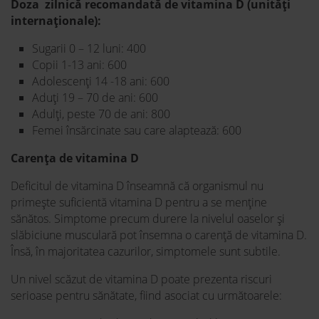
Doza zilnică recomandată de vitamina D (unități
internaționale):
Sugarii 0 – 12 luni: 400
Copii 1-13 ani: 600
Adolescenți 14 -18 ani: 600
Aduți 19 – 70 de ani: 600
Adulți, peste 70 de ani: 800
Femei însărcinate sau care alaptează: 600
Carența de vitamina D
Deficitul de vitamina D înseamnă că organismul nu
primește suficientă vitamina D pentru a se menține
sănătos. Simptome precum durere la nivelul oaselor și
slăbiciune musculară pot însemna o carență de vitamina D.
Însă, în majoritatea cazurilor, simptomele sunt subtile.
Un nivel scăzut de vitamina D poate prezenta riscuri
serioase pentru sănătate, fiind asociat cu următoarele: