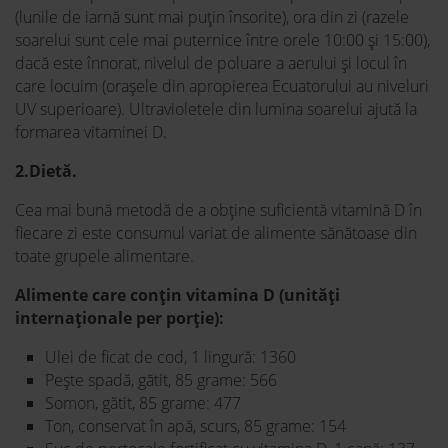
(lunile de iarnă sunt mai puțin însorite), ora din zi (razele
soarelui sunt cele mai puternice între orele 10:00 și 15:00),
dacă este înnorat, nivelul de poluare a aerului și locul în
care locuim (orașele din apropierea Ecuatorului au niveluri
UV superioare). Ultravioletele din lumina soarelui ajută la
formarea vitaminei D.
2.Dietă.
Cea mai bună metodă de a obține suficientă vitamină D în
fiecare zi este consumul variat de alimente sănătoase din
toate grupele alimentare.
Alimente care conțin vitamina D (unități
internaționale per porție):
Ulei de ficat de cod, 1 lingură: 1360
Pește spadă, gătit, 85 grame: 566
Somon, gătit, 85 grame: 477
Ton, conservat în apă, scurs, 85 grame: 154