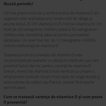
făcută periodic!
Cel mai precis mod de a verifica nivelul de vitamina D din
organism este realizarea unui simplu test de sânge, și
anume testul 25-OH vitamina D (25-hidroxi-vitamina D). Un
nivel de 20 nanograme / mililitru până la 50 nanograme /
mililitru este considerat adecvat pentru persoanele
sănătoase. Un nivel mai mic de 12 nanograme / mililitru
indică o deficiență de vitamina D.
Testarea priodică a nivelului de vitamina D este
recomandată persoanelor cu afecțiuni medicale sau care
prezintă factori de risc pentru carență de vitamina D.
Uneori, nivelul de vitamina D este verificat ca urmare a
simptomelor precum dureri musculare de lungă durată și
antecedente de căderi sau fracturi osoase fără traume
semnificative.
Cum se tratează carența de vitamina D și cum poate
fi prevenită?