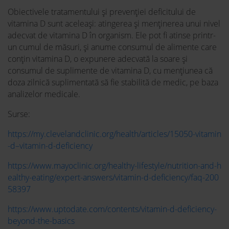
Obiectivele tratamentului și prevenției deficitului de
vitamina D sunt aceleași: atingerea și menținerea unui nivel
adecvat de vitamina D în organism. Ele pot fi atinse printr-
un cumul de măsuri, și anume consumul de alimente care
conțin vitamina D, o expunere adecvată la soare și
consumul de suplimente de vitamina D, cu mențiunea că
doza zilnică suplimentată să fie stabilită de medic, pe baza
analizelor medicale.
Surse:
https://my.clevelandclinic.org/health/articles/15050-vitamin
-d–vitamin-d-deficiency
https://www.mayoclinic.org/healthy-lifestyle/nutrition-and-h
ealthy-eating/expert-answers/vitamin-d-deficiency/faq-200
58397
https://www.uptodate.com/contents/vitamin-d-deficiency-
beyond-the-basics