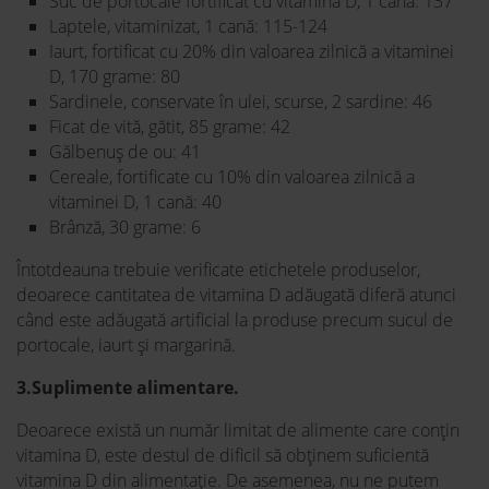
Suc de portocale fortificat cu vitamina D, 1 cană: 137
Laptele, vitaminizat, 1 cană: 115-124
Iaurt, fortificat cu 20% din valoarea zilnică a vitaminei
D, 170 grame: 80
Sardinele, conservate în ulei, scurse, 2 sardine: 46
Ficat de vită, gătit, 85 grame: 42
Gălbenuș de ou: 41
Cereale, fortificate cu 10% din valoarea zilnică a
vitaminei D, 1 cană: 40
Brânză, 30 grame: 6
Întotdeauna trebuie verificate etichetele produselor,
deoarece cantitatea de vitamina D adăugată diferă atunci
când este adăugată artificial la produse precum sucul de
portocale, iaurt și margarină.
3.Suplimente alimentare.
Deoarece există un număr limitat de alimente care conțin
vitamina D, este destul de dificil să obținem suficientă
vitamina D din alimentație. De asemenea, nu ne putem