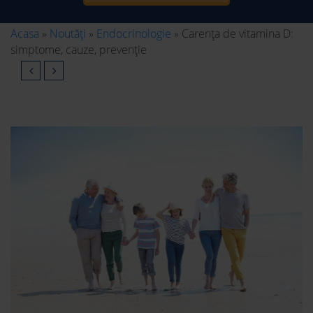
Acasa
»
Noutăți
»
Endocrinologie
»
Carența de vitamina D:
simptome, cauze, prevenție