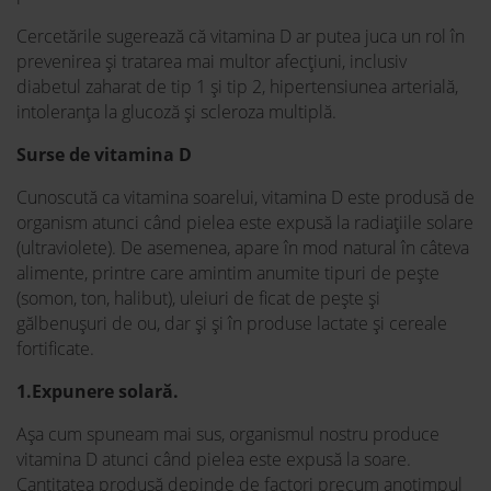
Cercetările sugerează că vitamina D ar putea juca un rol în
prevenirea și tratarea mai multor afecțiuni, inclusiv
diabetul zaharat de tip 1 și tip 2, hipertensiunea arterială,
intoleranța la glucoză și scleroza multiplă.
Surse de vitamina D
Cunoscută ca vitamina soarelui, vitamina D este produsă de
organism atunci când pielea este expusă la radiațiile solare
(ultraviolete). De asemenea, apare în mod natural în câteva
alimente, printre care amintim anumite tipuri de pește
(somon, ton, halibut), uleiuri de ficat de pește și
gălbenușuri de ou, dar și și în produse lactate și cereale
fortificate.
1.Expunere solară.
Așa cum spuneam mai sus, organismul nostru produce
vitamina D atunci când pielea este expusă la soare.
Cantitatea produsă depinde de factori precum anotimpul