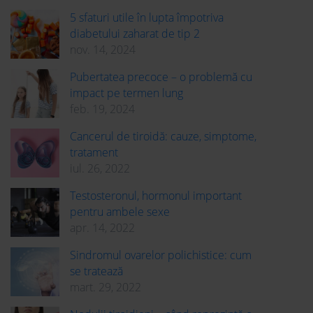
5 sfaturi utile în lupta împotriva
diabetului zaharat de tip 2
nov. 14, 2024
Pubertatea precoce – o problemă cu
impact pe termen lung
feb. 19, 2024
Cancerul de tiroidă: cauze, simptome,
tratament
iul. 26, 2022
Testosteronul, hormonul important
pentru ambele sexe
apr. 14, 2022
Sindromul ovarelor polichistice: cum
se tratează
mart. 29, 2022