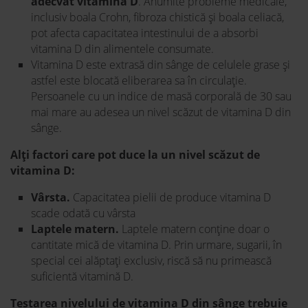
adecvat vitamina D
. Anumite probleme medicale,
inclusiv boala Crohn, fibroza chistică și boala celiacă,
pot afecta capacitatea intestinului de a absorbi
vitamina D din alimentele consumate.
Vitamina D este extrasă din sânge de celulele grase și
astfel este blocată eliberarea sa în circulație.
Persoanele cu un indice de masă corporală de 30 sau
mai mare au adesea un nivel scăzut de vitamina D din
sânge.
Alți factori care pot duce la un nivel scăzut de
vitamina D:
Vârsta.
Capacitatea pielii de produce vitamina D
scade odată cu vârsta
Laptele matern.
Laptele matern conține doar o
cantitate mică de vitamina D. Prin urmare, sugarii, în
special cei alăptați exclusiv, riscă să nu primească
suficientă vitamină D.
Testarea nivelului de vitamina D din sânge trebuie