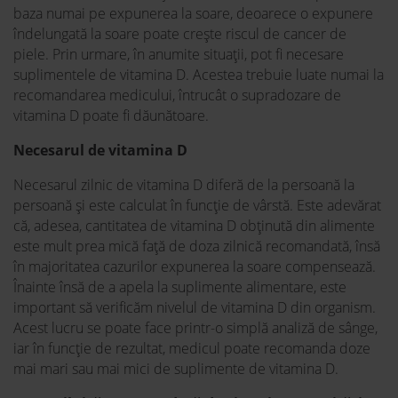
baza numai pe expunerea la soare, deoarece o expunere
îndelungată la soare poate crește riscul de cancer de
piele. Prin urmare, în anumite situații, pot fi necesare
suplimentele de vitamina D. Acestea trebuie luate numai la
recomandarea medicului, întrucât o supradozare de
vitamina D poate fi dăunătoare.
Necesarul de vitamina D
Necesarul zilnic de vitamina D diferă de la persoană la
persoană și este calculat în funcție de vârstă. Este adevărat
că, adesea, cantitatea de vitamina D obținută din alimente
este mult prea mică față de doza zilnică recomandată, însă
în majoritatea cazurilor expunerea la soare compensează.
Înainte însă de a apela la suplimente alimentare, este
important să verificăm nivelul de vitamina D din organism.
Acest lucru se poate face printr-o simplă analiză de sânge,
iar în funcție de rezultat, medicul poate recomanda doze
mai mari sau mai mici de suplimente de vitamina D.